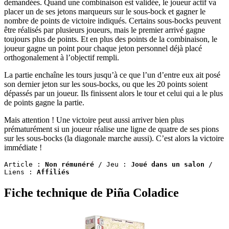
demandées. Quand une combinaison est validée, le joueur actif va
placer un de ses jetons marqueurs sur le sous-bock et gagner le
nombre de points de victoire indiqués. Certains sous-bocks peuvent
être réalisés par plusieurs joueurs, mais le premier arrivé gagne
toujours plus de points. Et en plus des points de la combinaison, le
joueur gagne un point pour chaque jeton personnel déjà placé
orthogonalement à l’objectif rempli.
La partie enchaîne les tours jusqu’à ce que l’un d’entre eux ait posé
son dernier jeton sur les sous-bocks, ou que les 20 points soient
dépassés par un joueur. Ils finissent alors le tour et celui qui a le plus
de points gagne la partie.
Mais attention ! Une victoire peut aussi arriver bien plus
prématurément si un joueur réalise une ligne de quatre de ses pions
sur les sous-bocks (la diagonale marche aussi). C’est alors la victoire
immédiate !
Article : 
Non rémunéré
 / Jeu : 
Joué dans un salon
 / 
Liens : 
Affiliés
Fiche technique de Piña Coladice