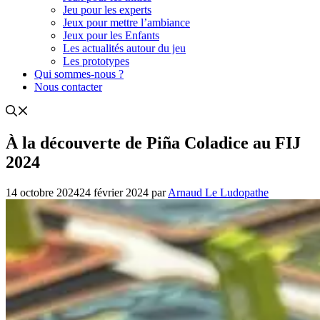
Jeu pour les experts
Jeux pour mettre l’ambiance
Jeux pour les Enfants
Les actualités autour du jeu
Les prototypes
Qui sommes-nous ?
Nous contacter
À la découverte de Piña Coladice au FIJ
2024
14 octobre 2024
24 février 2024
par
Arnaud Le Ludopathe