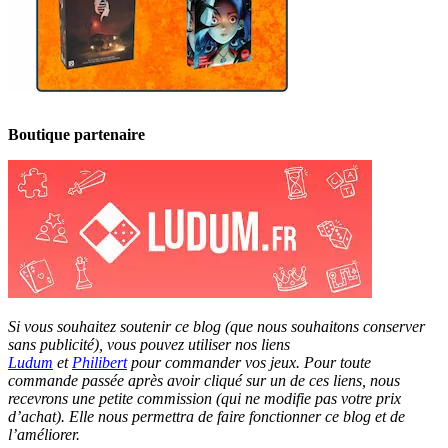
Boutique partenaire
Si vous souhaitez soutenir ce blog (que nous souhaitons conserver
sans publicité), vous pouvez utiliser nos liens
Ludum
et
Philibert
pour commander vos jeux. Pour toute
commande passée après avoir cliqué sur un de ces liens, nous
recevrons une petite commission (qui ne modifie pas votre prix
d’achat). Elle nous permettra de faire fonctionner ce blog et de
l’améliorer.