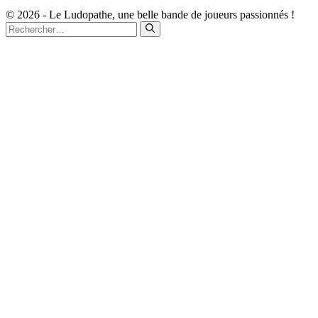
© 2026 - Le Ludopathe, une belle bande de joueurs passionnés !
Rechercher :