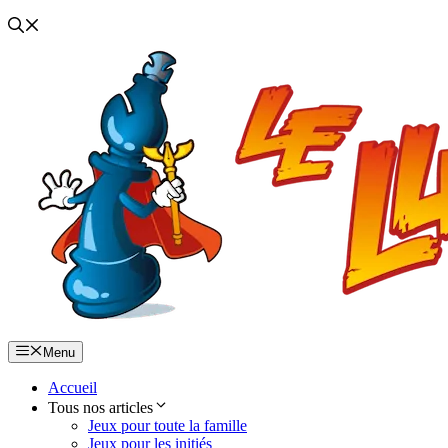
Menu
Accueil
Tous nos articles
Jeux pour toute la famille
Jeux pour les initiés