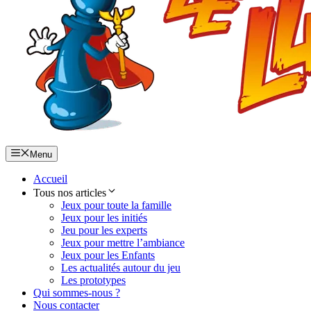
Menu
Accueil
Tous nos articles
Jeux pour toute la famille
Jeux pour les initiés
Jeu pour les experts
Jeux pour mettre l’ambiance
Jeux pour les Enfants
Les actualités autour du jeu
Les prototypes
Qui sommes-nous ?
Nous contacter