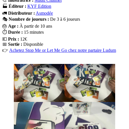
🎨
Illustratrice :
Maud Chalmel
🏭
Éditeur :
KYF Edition
🚛
Distributeur :
Asmodée
🎭
Nombre de joueurs :
De 3 à 6 joueurs
🎂
Age :
À partir de 10 ans
⏱️
Durée :
15 minutes
💶
Prix :
12€
📅
Sortie :
Disponible
👉
Achetez Stop Me or Let Me Go chez notre partaire Ludum