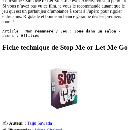
En résumé : Stop Me or Let Me Go c’est « Arrête-moi si tu peux ! »
Si vous n’avez pas vu ce film, je vous le recommande autant que le
jeu qui est un parfait jeu d’ambiance à sortir à l’apéro pour rigoler
entre amis. Rigolade et bonne ambiance garantie dès les premiers
tours !
Article : 
Non rémunéré
 / Jeu : 
Joué dans un salon
 / 
Liens : 
Affiliés
Fiche technique de Stop Me or Let Me Go
✍️
Auteur :
Taïju Sawada