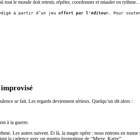
où tout le monde doit retenir, répéter, coordonner et miauler en rythme…
édigé à partir d’un jeu 
offert par l'éditeur
. Pour soute
l improvisé
lence se fait. Les regards deviennent sérieux. Quelqu’un dit alors :
ent à la guerre.
 rythme. Les autres suivent. Et là, la magie opère : nous entrons en tran
battant la cadence avec un mantra hypnotique de “Mieze, Katze”.