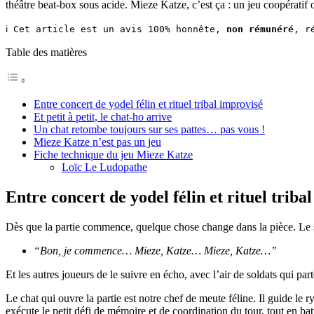
théâtre beat-box sous acide. Mieze Katze, c’est ça : un jeu coopératif 
ℹ️ Cet article est un avis 100% honnête, 
non rémunéré
, r
Table des matières
Entre concert de yodel félin et rituel tribal improvisé
Et petit à petit, le chat-ho arrive
Un chat retombe toujours sur ses pattes… pas vous !
Mieze Katze n’est pas un jeu
Fiche technique du jeu Mieze Katze
Loïc Le Ludopathe
Entre concert de yodel félin et rituel triba
Dès que la partie commence, quelque chose change dans la pièce. Le si
“Bon, je commence… Mieze, Katze… Mieze, Katze…”
Et les autres joueurs de le suivre en écho, avec l’air de soldats qui part
Le chat qui ouvre la partie est notre chef de meute féline. Il guide le
exécute le petit défi de mémoire et de coordination du tour, tout en 