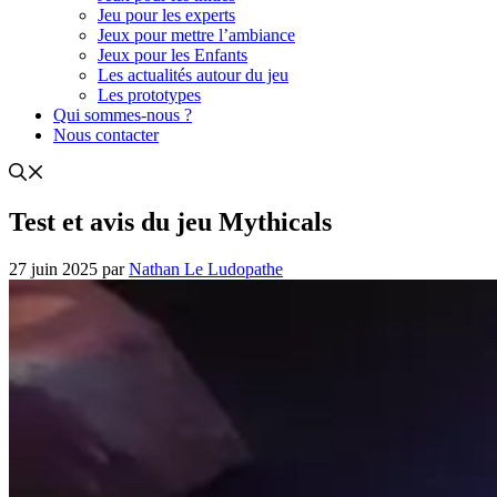
Jeu pour les experts
Jeux pour mettre l’ambiance
Jeux pour les Enfants
Les actualités autour du jeu
Les prototypes
Qui sommes-nous ?
Nous contacter
Test et avis du jeu Mythicals
27 juin 2025
par
Nathan Le Ludopathe