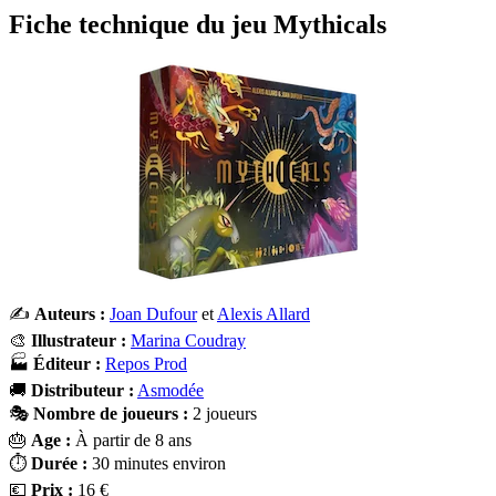
Fiche technique du jeu Mythicals
✍️
Auteurs :
Joan Dufour
et
Alexis Allard
🎨
Illustrateur :
Marina Coudray
🏭
Éditeur :
Repos Prod
🚚
Distributeur :
Asmodée
🎭
Nombre de joueurs :
2 joueurs
🎂
Age :
À partir de 8 ans
⏱️
Durée :
30 minutes environ
💶
Prix :
16 €