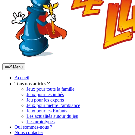
Menu
Accueil
Tous nos articles
Jeux pour toute la famille
Jeux pour les initiés
Jeu pour les experts
Jeux pour mettre l’ambiance
Jeux pour les Enfants
Les actualités autour du jeu
Les prototypes
Qui sommes-nous ?
Nous contacter