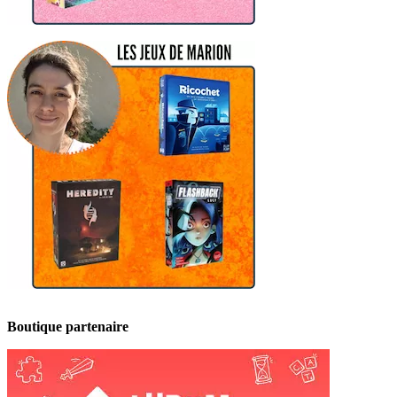
Boutique partenaire