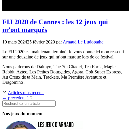
FIJ 2020 de Cannes : les 12 jeux qui
m’ont marqués
19 mars 2024
25 février 2020
par
Arnaud Le Ludopathe
Le FIJ 2020 est maintenant terminé. Je vous donne ici mon ressenti
sur une douzaine de jeux qui m’ont marqué lors de ce festival.
Nous parlerons de Daimyo, The 7th Citadel, Tea For 2, Magic
Rabbit, Aztec, Les Petites Bourgades, Agora, Colt Super Express,
Au Creux de ta Main, Trackers, Ma Première Aventure et
Dragomino !
Articles plus récents
Page
Page
←
précédent
1
2
Rechercher
Nos jeux du moment