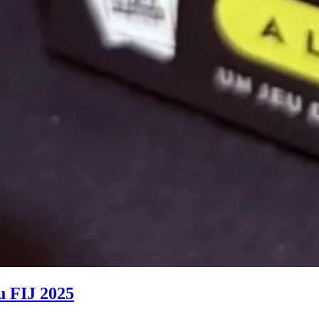
u FIJ 2025