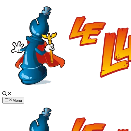
Aller
au
contenu
Menu