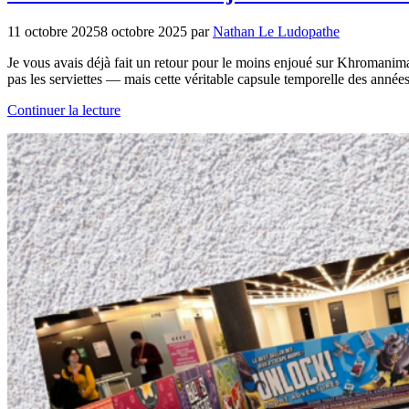
11 octobre 2025
8 octobre 2025
par
Nathan Le Ludopathe
Je vous avais déjà fait un retour pour le moins enjoué sur Khromanim
pas les serviettes — mais cette véritable capsule temporelle des anné
Continuer la lecture