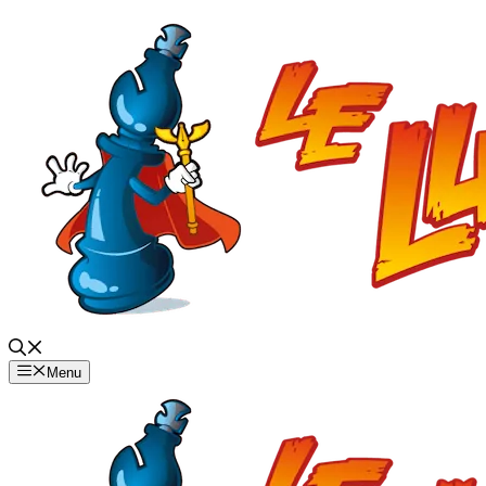
Aller
au
contenu
Menu