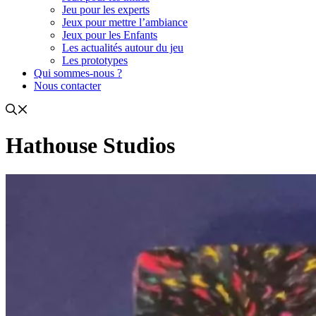
Jeu pour les experts
Jeux pour mettre l’ambiance
Jeux pour les Enfants
Les actualités autour du jeu
Les prototypes
Qui sommes-nous ?
Nous contacter
Hathouse Studios