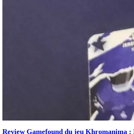
Review Gamefound du jeu Khromanima : P