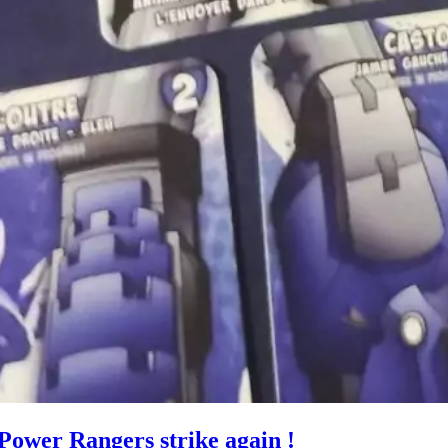
ower Rangers strike again !