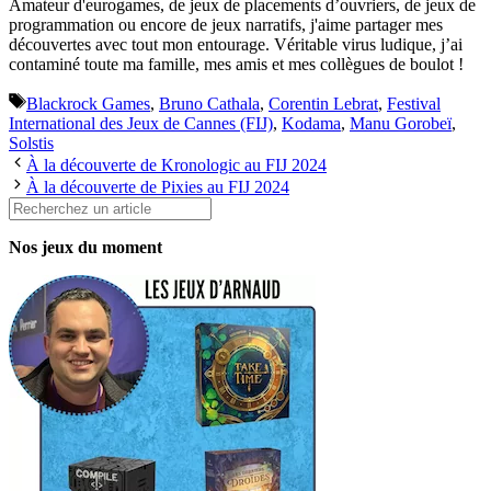
Amateur d'eurogames, de jeux de placements d’ouvriers, de jeux de
programmation ou encore de jeux narratifs, j'aime partager mes
découvertes avec tout mon entourage. Véritable virus ludique, j’ai
contaminé toute ma famille, mes amis et mes collègues de boulot !
Étiquettes
Blackrock Games
,
Bruno Cathala
,
Corentin Lebrat
,
Festival
International des Jeux de Cannes (FIJ)
,
Kodama
,
Manu Gorobeï
,
Solstis
À la découverte de Kronologic au FIJ 2024
À la découverte de Pixies au FIJ 2024
Rechercher
Nos jeux du moment