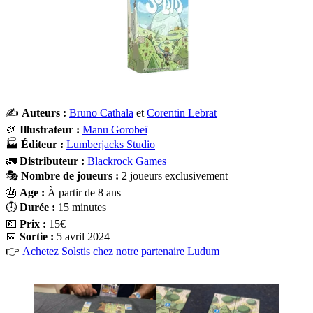
✍️
Auteurs :
Bruno Cathala
et
Corentin Lebrat
🎨
Illustrateur :
Manu Gorobeï
🏭
Éditeur :
Lumberjacks Studio
🚛
Distributeur :
Blackrock Games
🎭
Nombre de joueurs :
2 joueurs exclusivement
🎂
Age :
À partir de 8 ans
⏱️
Durée :
15 minutes
💶
Prix :
15€
📅
Sortie :
5 avril 2024
👉
Achetez Solstis chez notre partenaire Ludum