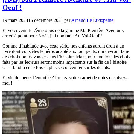
Oeuf !
19 mars 2024
16 décembre 2021
par
Arnaud Le Ludopathe
Et voici venir le 7ème opus de la gamme Ma Première Aventure,
arrivé à point pour Noël, j’ai nommé : Au Vol-Oeuf !
Comme d’habitude avec cette série, nos enfants auront droit à un
livre dont vous êtes le héros adapté aux tout petits, qui devront faire
des choix pour avancer dans l’histoire. Mais pour une fois, les choix
faits par les lecteurs seront moins impactants sur la fin de l’histoire,
car il faudra cette fois-ci plus se concentrer sur les détails.
Envie de mener l’enquête ? Prenez votre carnet de notes et suivez-
moi !