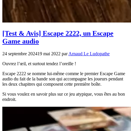
[Test & Avis] Escape 2222, un Escape
Game audio
24 septembre 2024
19 mai 2022
par
Arnaud Le Ludopathe
Ouvrez l’œil, et surtout tendez l’oreille !
Escape 2222 se nomme lui-même comme le premier Escape Game
audio du fait de la bande son qui accompagne les joueurs pendant
les deux chapitres qui composent cette première boîte.
Si vous voulez en savoir plus sur ce jeu atypique, vous êtes au bon
endroit.