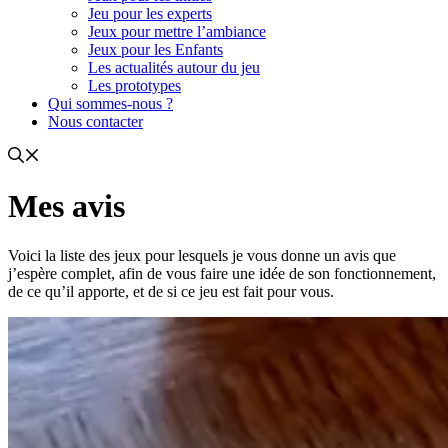
Jeu pour les experts
Jeux pour mettre l’ambiance
Jeux pour les Enfants
Les actualités autour du jeu
Les prototypes
Qui sommes-nous ?
Nous contacter
Mes avis
Voici la liste des jeux pour lesquels je vous donne un avis que
j’espère complet, afin de vous faire une idée de son fonctionnement,
de ce qu’il apporte, et de si ce jeu est fait pour vous.