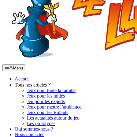
Menu
Accueil
Tous nos articles
Jeux pour toute la famille
Jeux pour les initiés
Jeu pour les experts
Jeux pour mettre l’ambiance
Jeux pour les Enfants
Les actualités autour du jeu
Les prototypes
Qui sommes-nous ?
Nous contacter