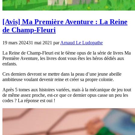
[Avis] Ma Première Aventure : La Reine
de Champ-Fleuri
19 mars 2024
31 mai 2021
par
Arnaud Le Ludopathe
La Reine de Champ-Fleuri est le 6ème opus de la série de livres Ma
Première Aventure, les livres dont vous êtes les héros dédiés aux
enfants.
Ces derniers devront se mettre dans la peau d’une jeune abeille
ambitieuse voulant devenir reine et créer sa propre colonie.
Après 5 tomes aux histoires variées, mais à la mécanique de jeu tout
de même assez proche, est-ce que ce dernier opus casse un peu les
codes ? La réponse est oui !