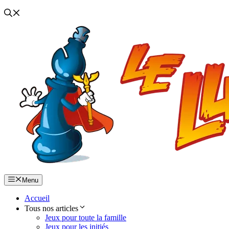
Menu
Accueil
Tous nos articles
Jeux pour toute la famille
Jeux pour les initiés