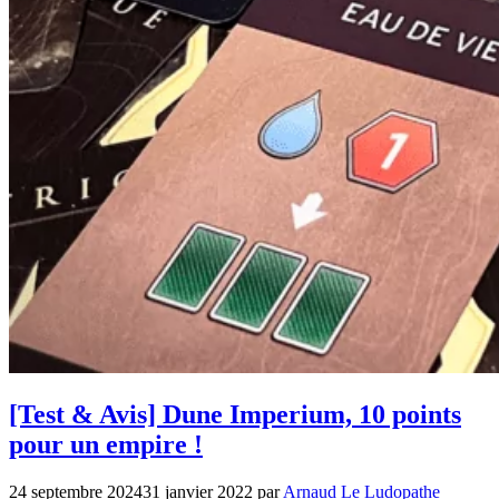
[Test & Avis] Dune Imperium, 10 points
pour un empire !
24 septembre 2024
31 janvier 2022
par
Arnaud Le Ludopathe