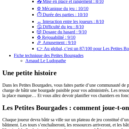
📤 Mise en place et rangement : 8/10
⚙️ Mécanique du jeu : 10/10
⏱️ Durée des parties : 10/10
↔️ Interaction entre les joueurs : 8/10
🤔 Difficulté du jeu : 8/10
🎲 Dosage du hasard : 9/10
♻️ Rejouabilité : 9/10
🎉 Amusement : 9/10
👉 Au global, c’est un 87/100 pour Les Petites Bo
Fiche technique des Petites Bourgades
Arnaud Le Ludopathe
Une petite histoire
Dans les Petites Bourgades, vous faites partie d’une communauté de pet
charge de bâtir une bourgade paisible pour vos administrés. Les resso
la place manque… Et vous allez devoir planifier vos chantiers en fonc
Les Petites Bourgades : comment joue-t-on
Chaque joueur devra bâtir sa ville sur un plateau de jeu constitué d’
bâtiment. Les tours s’enchaîneront, les ressources arriveront, et les b