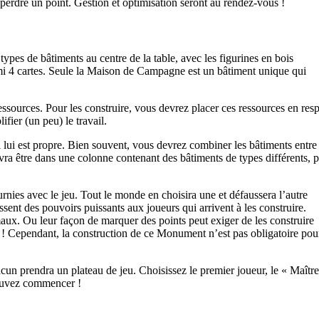
 perdre un point. Gestion et optimisation seront au rendez-vous !
 types de bâtiments au centre de la table, avec les figurines en bois
mi 4 cartes. Seule la Maison de Campagne est un bâtiment unique qui
sources. Pour les construire, vous devrez placer ces ressources en res
fier (un peu) le travail.
ui est propre. Bien souvent, vous devrez combiner les bâtiments entre 
devra être dans une colonne contenant des bâtiments de types différents, 
ies avec le jeu. Tout le monde en choisira une et défaussera l’autre
sent des pouvoirs puissants aux joueurs qui arrivent à les construire.
ux. Ou leur façon de marquer des points peut exiger de les construire
e ! Cependant, la construction de ce Monument n’est pas obligatoire pou
acun prendra un plateau de jeu. Choisissez le premier joueur, le « Maître
pouvez commencer !