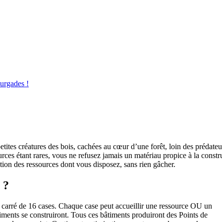
urgades !
ites créatures des bois, cachées au cœur d’une forêt, loin des prédateu
urces étant rares, vous ne refusez jamais un matériau propice à la cons
tion des ressources dont vous disposez, sans rien gâcher.
 ?
un carré de 16 cases. Chaque case peut accueillir une ressource OU un
âtiments se construiront. Tous ces bâtiments produiront des Points de