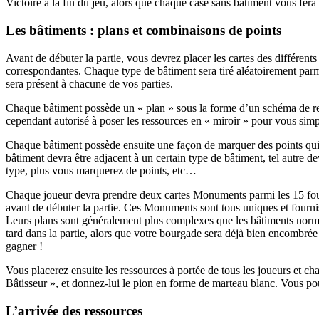
Victoire à la fin du jeu, alors que chaque case sans bâtiment vous fera
Les bâtiments : plans et combinaisons de points
Avant de débuter la partie, vous devrez placer les cartes des différents
correspondantes. Chaque type de bâtiment sera tiré aléatoirement par
sera présent à chacune de vos parties.
Chaque bâtiment possède un « plan » sous la forme d’un schéma de res
cependant autorisé à poser les ressources en « miroir » pour vous simpli
Chaque bâtiment possède ensuite une façon de marquer des points qui l
bâtiment devra être adjacent à un certain type de bâtiment, tel autre 
type, plus vous marquerez de points, etc…
Chaque joueur devra prendre deux cartes Monuments parmi les 15 fourn
avant de débuter la partie. Ces Monuments sont tous uniques et fournis
Leurs plans sont généralement plus complexes que les bâtiments norma
tard dans la partie, alors que votre bourgade sera déjà bien encombré
gagner !
Vous placerez ensuite les ressources à portée de tous les joueurs et ch
Bâtisseur », et donnez-lui le pion en forme de marteau blanc. Vous 
L’arrivée des ressources