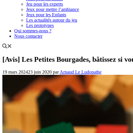
Jeu pour les experts
Jeux pour mettre l’ambiance
Jeux pour les Enfants
Les actualités autour du jeu
Les prototypes
Qui sommes-nous ?
Nous contacter
[Avis] Les Petites Bourgades, bâtissez si v
19 mars 2024
23 juin 2020
par
Arnaud Le Ludopathe