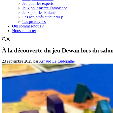
Jeu pour les experts
Jeux pour mettre l’ambiance
Jeux pour les Enfants
Les actualités autour du jeu
Les prototypes
Qui sommes-nous ?
Nous contacter
À la découverte du jeu Dewan lors du salo
23 septembre 2025
par
Arnaud Le Ludopathe