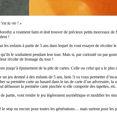
’est la vie ! »
 Dorothy a vraiment faim et doit trouver de précieux petits morceaux de
odent !
 les enfants à partir de 5 ans dans lequel ils vont essayer de récolter l
qu’ils le souhaitent pendant leur tour. Mais si, par curiosité ou par gou
e leur récolte de fromage du tour !
ons jusqu’à épuisement de la pile de cartes. Celle ou celui qui a le plus
n jeu destiné à des enfants de 5 ans, hein !) va vous permettre d’inc
er sa première carte au hasard dans le tas de carte d’un adversaire, la s
eut défausser la première carte piochée si elle comporte des tapettes, etc.
de partie, vont rendre le jeu légèrement asymétrique et modifier les str
le stop ou encore pour toutes les générations… mais surtout pour les p